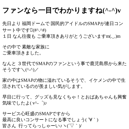
ファンなら一目でわか​りますね(^-^)v
先日より 福岡ドームで 国民的アイドルのSMAPが連日コン
サート中です(#^.^#
)
１日 なん往復も ご乗車頂きありがとうございますm(._.)m
その中で 素敵な家族に
ご乗車頂きました。
なんと ３世代でSMAPのファンという事で鹿児島県から来た
そうです＼
(^-^)／
家の中はSMAPの物に溢れているそうで、
イケメンの中で生
活されているのが羨ましい気がします。
早目に行って、グッズも見なくちゃ！
とおばあちゃんも興奮
気味でしたよ( v^-゜)♪
サービス心旺盛のSMAPですから
最高に良いコンサートになる事でしょう( ´∀｀)
皆さん 行ってらっしゃーい♪ヽ(´▽｀)/