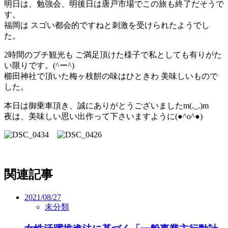
明日は、勉強会、明後日は唐戸市場でこの旅も終了だそうで
す。
福岡は スゴい都会的ですねと刺激を受けられたようでし
た。
2時間のプチ観光も ご満足頂けた様子で私としても有りがた
い限りです。(^ー^)
櫛田神社で頂いた梅ヶ枝餠の味はひときわ 美味しいもので
した。
本日は御乗車頂き、誠にありがとうございましたm(._.)m
夜は、美味しい思い出作って下さいますように(●^o^●)
関連記事
2021/08/27
未分類