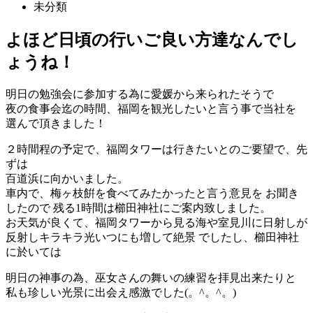
未分類
よほど日頃の行いご良い方達なんでし
ょうね​！
明日の勉強会に参加する為に愛媛から来られたそうで
夜の食事会迄の時間、福岡を観光したいと言う事で当社を
選んで頂きました！
２時間程の予定で、福岡タワーは行きたいとのご要望で、先
ずは
百道浜に向かいました。
車内で、梅ヶ枝餠を食べてみたかったと言う意見を お聞き
したので 残る1時間は櫛田神社にご案内致しました。
お天気が良くて、
福岡タワーから見る海や室見川に日射しが
反射しキラキラ光いつに
も増して絶景 でしたし、櫛田神社
に於いては
明日の神事の為、巫女さんの舞いの練習を拝見出来たりと
私も珍しい光景に出会え感激でした(。^。^。)