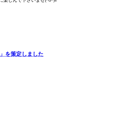
しんで下さいませ(^o^)v
」を策定しました