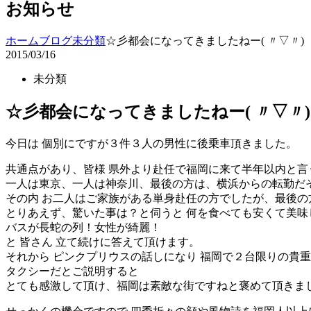
お知らせ
ホーム
ブログ
未分類
☆彡都会になってきましたねー( 〃▽〃)
2015/03/16
未分類
☆彡都会になってきましたねー( 〃▽〃)
今日は 個別にですが３件３人の男性に後乗車頂きました。
共通点があり、皆様 県外より赴任で福岡に来て半年以内と言
一人は東京、一人は神奈川、最後の方は、横浜からの転勤だそ
その内 お二人はご家族がある単身赴任の方でしたが、最後の方は
とりあえず、驚いた事は？と伺うと 何を食べても安くて美味
バスが長蛇の列！女性が綺麗！
と 皆さん 立て続けに答えて頂けます。
それから ピンクプリウスの話しになり 福岡で２台限りの貴
タクシーだとご説明すると
とても感激して頂け、福岡は素敵な街ですねと褒めて頂きました