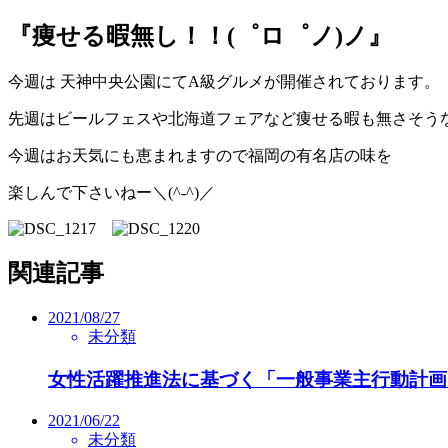
『痩せる暇無し！！(゜ロ゜ノ)ノ』
今週は 天神中央公園にてA級グルメが開催されております。
先週はビールフェスや北海道フェアなど痩せる暇も無さそう
今週はお天気にも恵まれますので福岡の有名店の味を
楽しんで下さいねー＼(^-^)／
関連記事
2021/08/27
未分類
女性活躍推進法に基づく「一般事業主行動計画
2021/06/22
未分類