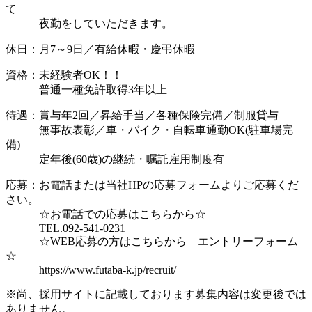
て
夜勤をしていただきます。
休日：月7～9日／有給休暇・慶弔休暇
資格：未経験者OK！！
普通一種免許取得3年以上
待遇：賞与年2回／昇給手当／各種保険完備／制服貸与
無事故表彰／車・バイク・自転車通勤OK(駐車場完
備)
定年後(60歳)の継続・嘱託雇用制度有
応募：お電話または当社HPの応募フォームよりご応募くだ
さい。
☆お電話での応募はこちらから☆
TEL.092-541-0231
☆WEB応募の方はこちらから エントリーフォーム
☆
https://www.futaba-k.jp/recruit/
※尚、採用サイトに記載しております募集内容は変更後では
ありません。