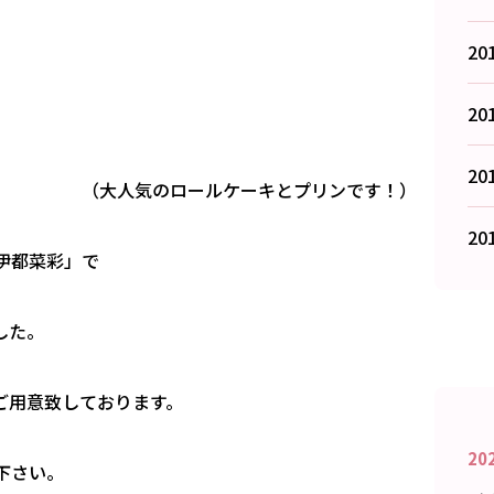
20
20
20
ヶ浦） （大人気のロールケーキとプリンです！）
20
伊都菜彩」で
した。
ご用意致しております。
20
下さい。