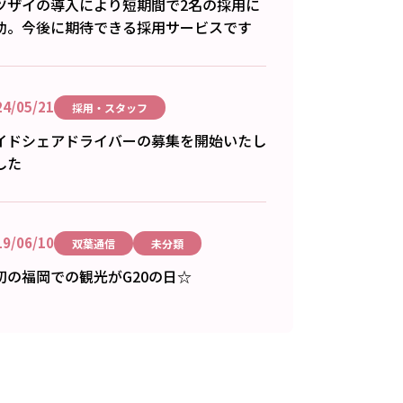
ツザイの導入により短期間で2名の採用に
功。今後に期待できる採用サービスです
24/05/21
採用・スタッフ
イドシェアドライバーの募集を開始いたし
した
19/06/10
双葉通信
未分類
初の福岡での観光がG20の日☆