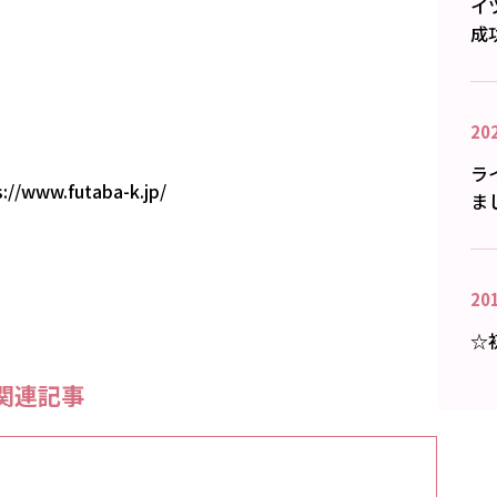
イ
成
20
ラ
s://www.futaba-k.jp/
ま
20
☆
関連記事