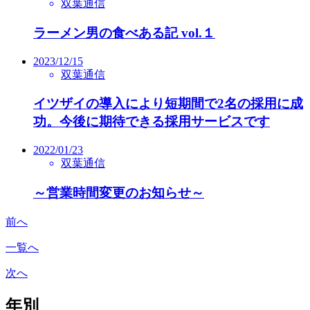
双葉通信
ラーメン男の食べある記 vol.１
2023/12/15
双葉通信
イツザイの導入により短期間で2名の採用に成
功。今後に期待できる採用サービスです
2022/01/23
双葉通信
～営業時間変更のお知らせ～
前へ
一覧へ
次へ
年別