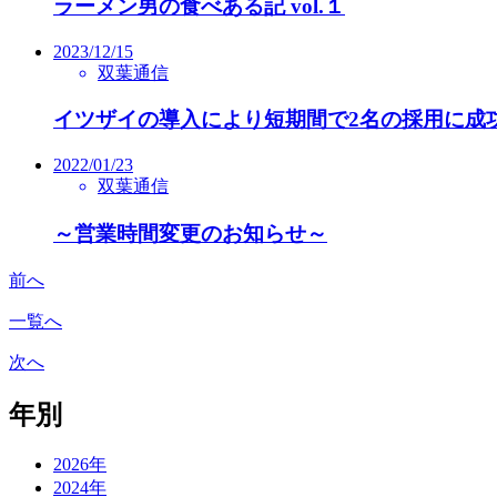
ラーメン男の食べある記 vol.１
2023/12/15
双葉通信
イツザイの導入により短期間で2名の採用に成
2022/01/23
双葉通信
～営業時間変更のお知らせ～
前へ
一覧へ
次へ
年別
2026年
2024年