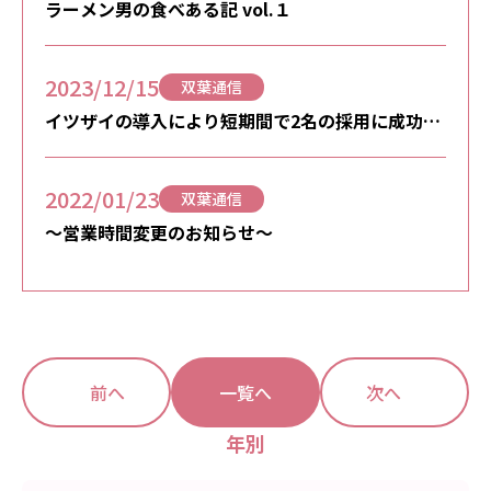
ラーメン男の食べある記 vol.１
2023/12/15
双葉通信
イツザイの導入により短期間で2名の採用に成功。
今後に期待できる採用サービスです
2022/01/23
双葉通信
～営業時間変更のお知らせ～
前へ
一覧へ
次へ
年別