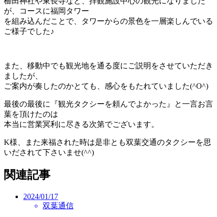
櫛田神社や東長寺など、拝観施設中心の観光になりました
が、コースに福岡タワー
を組み込んだことで、タワーからの景色を一層楽しんでいる
ご様子でした♪
また、移動中でも観光地を通る度にご説明をさせていただき
ましたが、
ご案内が奏したのかとても、感心をもたれていました(^O^)
最後の最後に『観光タクシーを頼んでよかった』と一言お言
葉を頂けたのは
本当に営業冥利に尽きる次第でございます。
K様、また来福された時は是非とも双葉交通のタクシーを思
いだされて下さいませ(^^)
関連記事
2024/01/17
双葉通信