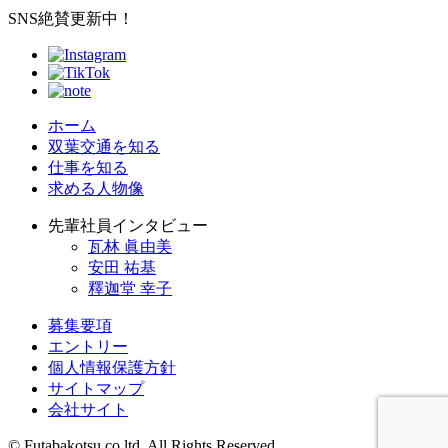
SNS絶賛更新中！
ホーム
双葉交通を知る
仕事を知る
求める人物像
先輩社員インタビュー
瓦林 眞由美
安田 祐基
釋迦堂 幸子
募集要項
エントリー
個人情報保護方針
サイトマップ
会社サイト
© Futabakotsu co.ltd. All Rights Reserved.